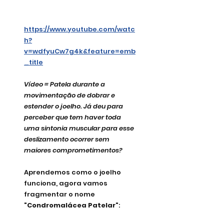
https://www.youtube.com/watc
h?
v=wdfyuCw7g4k&feature=emb
_title
Vídeo = Patela durante a 
movimentação de dobrar e 
estender o joelho. Já deu para 
perceber que tem haver toda 
uma sintonia muscular para esse 
deslizamento ocorrer sem 
maiores comprometimentos?
Aprendemos como o joelho 
funciona, agora vamos 
fragmentar o nome 
"Condromalácea Patelar"
: