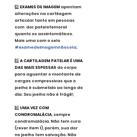
2️⃣ 
EXAMES DE IMAGEM 
apontam 
alterações na cartilagem 
articular tanto em pessoas 
com  dor patelofemoral 
quanto os assintomáticos. 
Mais uma com o selo 
#examedeimagemnãocola
;
3️⃣ 
A CARTILAGEM PATELAR É UMA 
DAS MAIS ESPESSAS
 do corpo 
para aguentar o montante de 
cargas compressivas que o 
joelho é submetido ao longo do 
dia. Seu joelho não é frágil!;
4️⃣ 
UMA VEZ COM 
CONDROMALÁCIA
, sempre 
condromalácia. Não tem cura 
(rever item 1), porém, sua dor 
no joelho tem salvação. Não 