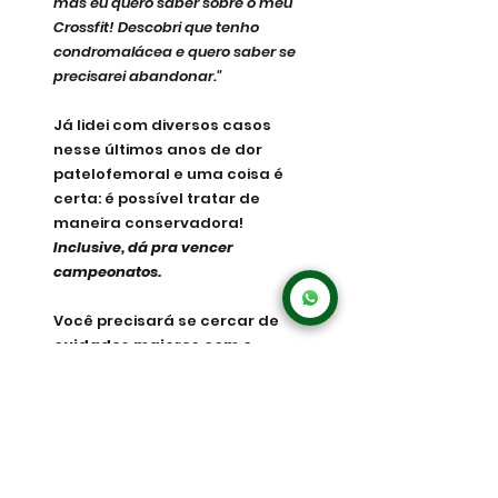
mas eu quero saber sobre o meu 
Crossfit! Descobri que tenho 
condromalácea e quero saber se 
precisarei abandonar."
Já lidei com diversos casos 
nesse últimos anos de dor 
patelofemoral e uma coisa é 
certa: é possível tratar de 
maneira conservadora! 
Inclusive, dá pra vencer 
campeonatos.
Você precisará se cercar de 
cuidados maiores com o 
corpo, flexibilidade, 
mobilidade, fortalecimentos
...  
Um membro inferior que 
transmite bem as cargas é um 
membro saudável do ponto de 
vista funcional.