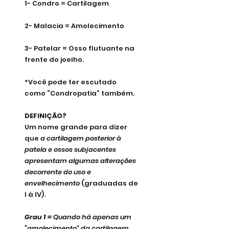
1- Condro = Cartilagem
2- Malacia = Amolecimento
3- Patelar = Osso flutuante na 
frente do joelho.
*Você pode ter escutado 
como “Condropatia” também.
DEFINIÇÃO?
Um nome grande para dizer 
que 
a cartilagem posterior à 
patela e ossos subjacentes 
apresentam algumas alterações 
decorrente do uso e 
envelhecimento
 (graduadas de 
I à IV).
Grau 1 = 
Quando há apenas um 
“amolecimento” da cartilagem