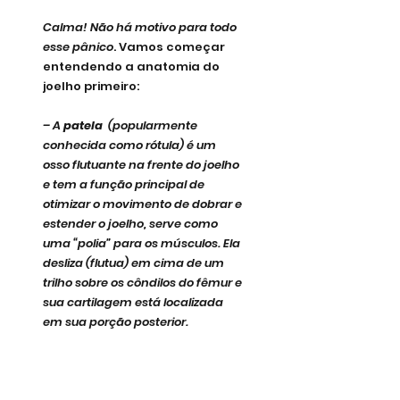
Calma! Não há motivo para todo 
esse pânico
. Vamos começar 
entendendo a anatomia do 
joelho primeiro:
– A 
patela 
 (popularmente 
conhecida como rótula) é um 
osso flutuante na frente do joelho 
e tem a função principal de 
otimizar o movimento de dobrar e 
estender o joelho, serve como 
uma “polia” para os músculos. Ela 
desliza (flutua) em cima de um 
trilho sobre os côndilos do fêmur e 
sua cartilagem está localizada 
em sua porção posterior.