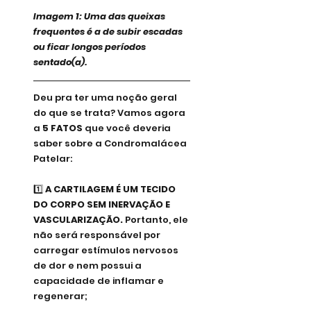
Imagem 1: Uma das queixas 
frequentes é a de subir escadas 
ou ficar longos períodos 
sentado(a).
Deu pra ter uma noção geral 
do que se trata? Vamos agora 
a 
5 FATOS
 que você deveria 
saber sobre a Condromalácea 
Patelar:
1️⃣ 
A CARTILAGEM É UM TECIDO 
DO CORPO SEM INERVAÇÃO E 
VASCULARIZAÇÃO. 
Portanto, ele 
não será responsável por 
carregar estímulos nervosos 
de dor e nem possui a 
capacidade de inflamar e 
regenerar;