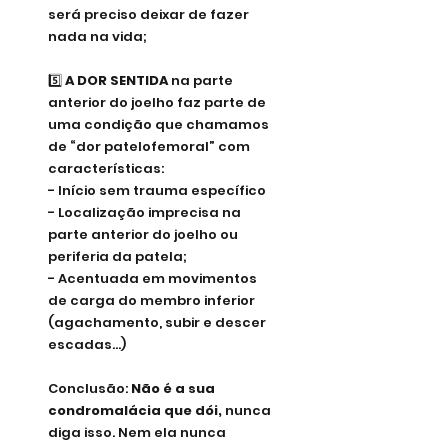
será preciso deixar de fazer 
nada na vida; 
5️⃣ 
A DOR SENTIDA
 na parte 
anterior do joelho faz parte de 
uma condição que chamamos 
de “dor patelofemoral” com 
características:
- Início sem trauma específico
- Localização imprecisa na 
parte anterior do joelho ou 
periferia da patela;
- Acentuada em movimentos 
de carga do membro inferior 
(agachamento, subir e descer 
escadas...)
Conclusão:
 Não é a sua 
condromalácia que dói, 
nunca 
diga isso. Nem ela nunca 