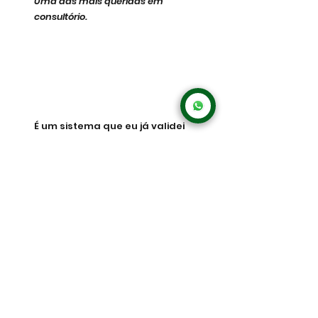
Uma das mais queridas em 
consultório.
É um sistema que eu já validei 
e que 
mantém os pacientes 
longe de novos episódios de 
dor e motivados dentro do 
ambiente de trabalho.
Pode contar comigo.
FONTE DO CONTEÚDO:
1. CARREGARO R. L. et al. Low 
back pain should be 
considered a health and 
research priority in Brazil: Lost 