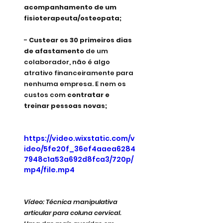
acompanhamento de um 
fisioterapeuta/osteopata;
- 
Custear os 30 primeiros dias 
de afastamento
 de um 
colaborador, não é algo 
atrativo financeiramente para 
nenhuma empresa. E nem os 
custos com 
contratar e 
treinar pessoas novas;
https://video.wixstatic.com/v
ideo/5fe20f_36ef4aaea6284
7948c1a53a692d8fca3/720p/
mp4/file.mp4
Vídeo: Técnica manipulativa
articular para coluna cervical. 