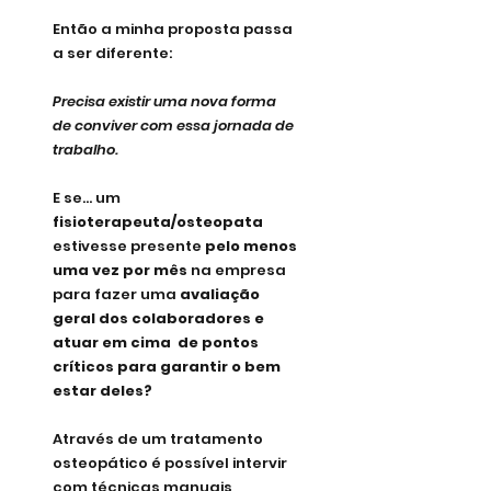
Então a minha proposta passa 
a ser diferente:
Precisa existir uma nova forma 
de conviver com essa jornada de 
trabalho.
E se... um
fisioterapeuta/osteopata
estivesse presente 
pelo menos 
uma vez por mês 
na empresa 
para fazer uma 
avaliação 
geral dos colaboradores e 
atuar em cima  de pontos 
críticos para garantir o bem 
estar deles?
Através de um tratamento 
osteopático é possível intervir 
com técnicas manuais, 