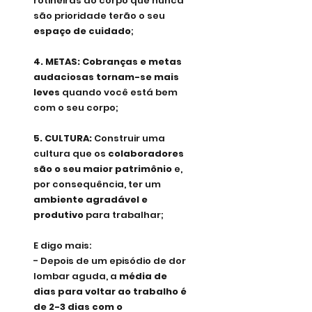
rotineiras do corpo que nunca 
são prioridade terão o seu
espaço de cuidado
;
4. METAS: Cobranças e metas 
audaciosas tornam-se mais 
leves
 quando você está bem 
com o seu corpo;
5. CULTURA: 
Construir uma 
cultura que os
 colaboradores 
são o seu maior patrimônio
 e, 
por consequência, ter um 
ambiente agradável e 
produtivo
 para trabalhar;
E digo mais: 
- Depois de um episódio de dor 
lombar aguda, a 
média de 
dias para voltar ao trabalho é 
de 2-3 dias com o 