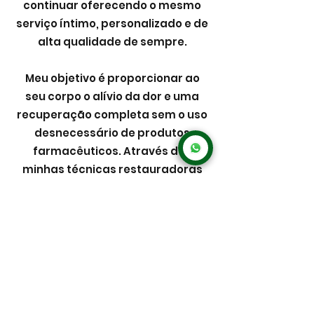
continuar oferecendo o mesmo
serviço íntimo, personalizado e de
alta qualidade de sempre.
Meu objetivo é proporcionar ao
seu corpo o alívio da dor e uma
recuperação completa sem o uso
desnecessário de produtos
farmacêuticos. Através das
minhas técnicas restauradoras
naturais do corpo, todo esse
processo trará de volta a sua
qualidade de vida. Entre em
contato para saber mais sobre
meus serviços e para descobrir
como posso ser útil.